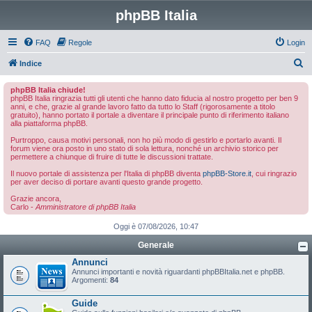
phpBB Italia
FAQ
Regole
Login
C
Indice
e
phpBB Italia chiude!
r
phpBB Italia ringrazia tutti gli utenti che hanno dato fiducia al nostro progetto per ben 9
anni, e che, grazie al grande lavoro fatto da tutto lo Staff (rigorosamente a titolo
c
gratuito), hanno portato il portale a diventare il principale punto di riferimento italiano
alla piattaforma phpBB.
a
Purtroppo, causa motivi personali, non ho più modo di gestirlo e portarlo avanti. Il
forum viene ora posto in uno stato di sola lettura, nonché un archivio storico per
permettere a chiunque di fruire di tutte le discussioni trattate.
Il nuovo portale di assistenza per l'Italia di phpBB diventa
phpBB-Store.it
, cui ringrazio
per aver deciso di portare avanti questo grande progetto.
Grazie ancora,
Carlo -
Amministratore di phpBB Italia
Oggi è 07/08/2026, 10:47
Generale
Annunci
Annunci importanti e novità riguardanti phpBBItalia.net e phpBB.
Argomenti:
84
Guide