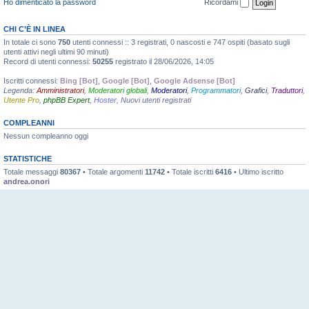
Ho dimenticato la password
Ricordami
CHI C’È IN LINEA
In totale ci sono
750
utenti connessi :: 3 registrati, 0 nascosti e 747 ospiti (basato sugli
utenti attivi negli ultimi 90 minuti)
Record di utenti connessi:
50255
registrato il 28/06/2026, 14:05
Iscritti connessi:
Bing [Bot]
,
Google [Bot]
,
Google Adsense [Bot]
Legenda:
Amministratori
,
Moderatori globali
,
Moderatori
,
Programmatori
,
Grafici
,
Traduttori
,
Utente Pro
,
phpBB Expert
,
Hoster
,
Nuovi utenti registrati
COMPLEANNI
Nessun compleanno oggi
STATISTICHE
Totale messaggi
80367
• Totale argomenti
11742
• Totale iscritti
6416
• Ultimo iscritto
andrea.onori