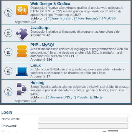
Web Design & Grafica
Discussioni relative allo sviluppo grafico di un sito web utilizzando
l'HTML/XHTML e CSS ed alla grafica in generale con l'utilizzo di
applicazioni tipo Photoshop e GIMP.
Subforum:
Elementi grafici
,
Free Template HTML/CSS
Argomenti:
108
JavaScript
Discussioni relative al linguaggio di programmazione client side.
Argomenti:
42
PHP - MySQL
Area di discussione relativa al linguaggio di programmazione web più
conosciuto. Il forum è dedicato anche a MySQL, la piattaforma di
database più utilizzata con il PHP.
Argomenti:
384
Linux
Problemi con GNU/Linux? In questa sezione è possibile richiedere
supporto e discutere sulle diverse distribuzioni Linux.
Argomenti:
17
Hosting
Scegli l'hosting adatto alle tue esigenze e risolvi i tuoi dubbi. In questa
sezione è possibile discutere di diversi generi di hosting (web, vps,
game).
Subforum:
Domini & DNS
,
Provider & Offerte
Argomenti:
108
LOGIN
Nome utente:
Password: