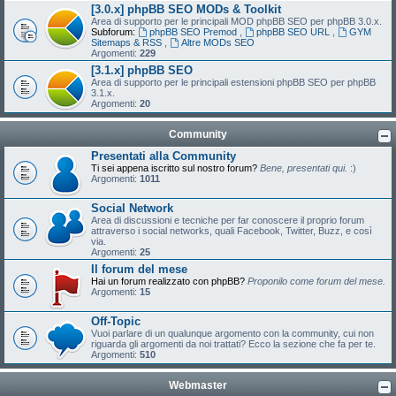
[3.0.x] phpBB SEO MODs & Toolkit
Area di supporto per le principali MOD phpBB SEO per phpBB 3.0.x.
Subforum:
phpBB SEO Premod
,
phpBB SEO URL
,
GYM
Sitemaps & RSS
,
Altre MODs SEO
Argomenti:
229
[3.1.x] phpBB SEO
Area di supporto per le principali estensioni phpBB SEO per phpBB
3.1.x.
Argomenti:
20
Community
Presentati alla Community
Ti sei appena iscritto sul nostro forum?
Bene, presentati qui.
:)
Argomenti:
1011
Social Network
Area di discussioni e tecniche per far conoscere il proprio forum
attraverso i social networks, quali Facebook, Twitter, Buzz, e così
via.
Argomenti:
25
Il forum del mese
Hai un forum realizzato con phpBB?
Proponilo come forum del mese.
Argomenti:
15
Off-Topic
Vuoi parlare di un qualunque argomento con la community, cui non
riguarda gli argomenti da noi trattati? Ecco la sezione che fa per te.
Argomenti:
510
Webmaster