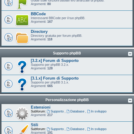
Guide sulle funzioni basilari e/o avanzate di phpBB.
Argomenti:
80
BBCode
Interessanti BBCode per il tuo phpBB.
Argomenti:
167
Directory
Directory gratuita per forum phpBB.
Argomenti:
118
Supporto phpBB
[3.2.x] Forum di Supporto
Supporto per phpBB 3.2.x.
Argomenti:
128
[3.1.x] Forum di Supporto
Supporto per phpBB 3.1.x.
Argomenti:
665
Personalizzazione phpBB
Estensioni
Subforum:
Supporto
,
Database
,
In sviluppo
Argomenti:
217
Stili
Subforum:
Supporto
,
Database
,
In sviluppo
Argomenti:
191