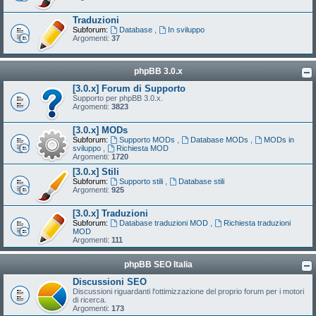
Traduzioni
Subforum:
Database
,
In sviluppo
Argomenti:
37
phpBB 3.0.x
[3.0.x] Forum di Supporto
Supporto per phpBB 3.0.x.
Argomenti:
3823
[3.0.x] MODs
Subforum:
Supporto MODs
,
Database MODs
,
MODs in
sviluppo
,
Richiesta MOD
Argomenti:
1720
[3.0.x] Stili
Subforum:
Supporto stili
,
Database stili
Argomenti:
925
[3.0.x] Traduzioni
Subforum:
Database traduzioni MOD
,
Richiesta traduzioni
MOD
Argomenti:
111
phpBB SEO Italia
Discussioni SEO
Discussioni riguardanti l'ottimizzazione del proprio forum per i motori
di ricerca.
Argomenti:
173