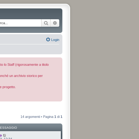
Cerca
Ricerca avanzata
Login
to lo Staff (rigorosamente a titolo
nonché un archivio storico per
e progetto.
14 argomenti • Pagina
1
di
1
MESSAGGIO
o
3, 12:34