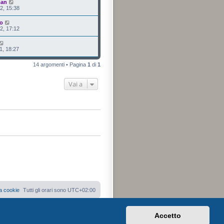
man
2, 15:38
o
2, 17:12
1, 18:27
14 argomenti • Pagina
1
di
1
Vai a
a cookie
Tutti gli orari sono
UTC+02:00
Accetto