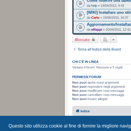
Come inserire una tabell
da
help
» 19/04/2012, 9:42
[WIKI] Installare uno stil
da
Carlo
» 19/06/2010, 16:37
Aggiornamento/Installaz
da
effeppi
» 20/04/2011, 12:41
Bloccato
Torna all’Indice della Board
CHI C’È IN LINEA
Visitano il forum: Nessuno e 5 ospiti
PERMESSI FORUM
Non puoi
aprire nuovi argomenti
Non puoi
rispondere negli argomenti
Non puoi
modificare i tuoi messaggi
Non puoi
cancellare i tuoi messaggi
Non puoi
inviare allegati
Indice
Questo sito utilizza cookie al fine di fornire la migliore nav