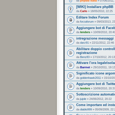
da
phpBB Italia
» 07/06/2011,
[WIKI] Installare phpBB
da
Carlo
» 18/05/2010, 22:25
Editare Index Forum
da
forzaforum
» 09/03/2013, 2
Aggiungere bot di Face
da
lenders
» 10/09/2010, 20:4
intregrazione messaggi 
da
darz91
» 22/11/2012, 22:46
Abilitare doppio contro
registrazione
da
Benz83
» 17/10/2012, 20:13
Attivare l'ora legale\sola
da
Barrnet
» 29/10/2011, 19:1
Siginificato icone argom
da
goldenhawk2011
» 15/10/20
Aggiungere bot di Twitte
da
lenders
» 10/09/2010, 20:3
Sottoscrizione automatica
da
jujole
» 24/06/2012, 20:22
Come importare ed insta
da
diablo999
» 05/09/2009, 22: