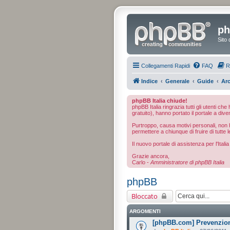
ph
Sito 
Collegamenti Rapidi
FAQ
R
Indice
Generale
Guide
Arc
phpBB Italia chiude!
phpBB Italia ringrazia tutti gli utenti ch
gratuito), hanno portato il portale a dive
Purtroppo, causa motivi personali, non ho
permettere a chiunque di fruire di tutte l
Il nuovo portale di assistenza per l'Ital
Grazie ancora,
Carlo -
Amministratore di phpBB Italia
phpBB
Bloccato
ARGOMENTI
[phpBB.com] Prevenzio