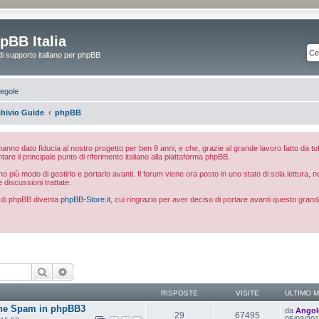
pBB Italia
di supporto italiano per phpBB
egole
hivio Guide
phpBB
e hanno dato fiducia al nostro progetto per ben 9 anni, e che, grazie al grande lavoro fatto da tut
ntare il principale punto di riferimento italiano alla piattaforma phpBB.
 più modo di gestirlo e portarlo avanti. Il forum viene ora posto in uno stato di sola lettura, 
e discussioni trattate.
ia di phpBB diventa
phpBB-Store.it
, cui ringrazio per aver deciso di portare avanti questo grand
Cerca
Ricerca avanzata
RISPOSTE
VISITE
ULTIMO 
ne Spam in phpBB3
da
Angol
29
67495
05/03/201