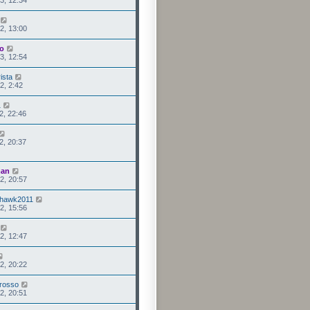
2, 13:00
o
3, 12:54
ista
2, 2:42
1
2, 22:46
2, 20:37
man
2, 20:57
nhawk2011
2, 15:56
2, 12:47
2, 20:22
rosso
2, 20:51