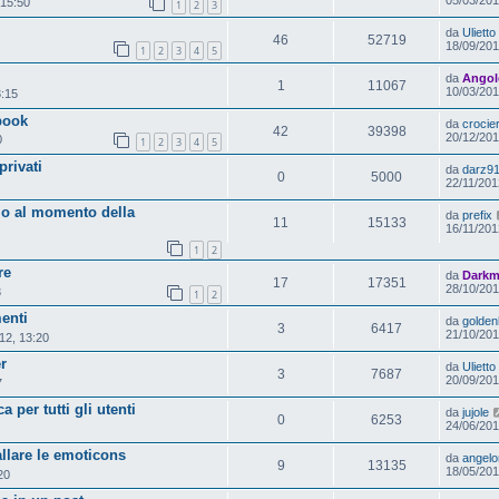
 15:50
1
2
3
da
Ulietto
46
52719
18/09/201
1
2
3
4
5
da
Angol
1
11067
10/03/201
3:15
book
da
crocier
42
39398
20/12/201
0
1
2
3
4
5
privati
da
darz9
0
5000
22/11/201
llo al momento della
da
prefix
11
15133
16/11/201
1
2
re
da
Dark
17
17351
28/10/201
3
1
2
enti
da
golde
3
6417
21/10/201
12, 13:20
r
da
Ulietto
3
7687
20/09/201
7
 per tutti gli utenti
da
jujole
0
6253
24/06/201
llare le emoticons
da
angelo
9
13135
18/05/201
20