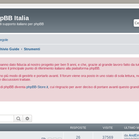
pBB Italia
di supporto italiano per phpBB
egole
hivio Guide
Strumenti
e hanno dato fiducia al nostro progetto per ben 9 anni, e che, grazie al grande lavoro fatto da tut
ntare il principale punto di riferimento italiano alla piattaforma phpBB.
 più modo di gestirlo e portarlo avanti. Il forum viene ora posto in uno stato di sola lettura, 
e discussioni trattate.
ia di phpBB diventa
phpBB-Store.it
, cui ringrazio per aver deciso di portare avanti questo grand
Cerca
Ricerca avanzata
RISPOSTE
VISITE
ULTIMO 
da
AndE
26
37569
19/10/201