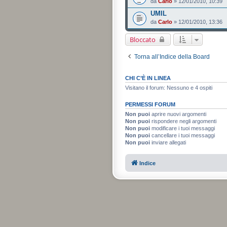
da
Carlo
» 12/01/2010, 10:39
UMIL
da
Carlo
» 12/01/2010, 13:36
Bloccato
Torna all’Indice della Board
CHI C’È IN LINEA
Visitano il forum: Nessuno e 4 ospiti
PERMESSI FORUM
Non puoi
aprire nuovi argomenti
Non puoi
rispondere negli argomenti
Non puoi
modificare i tuoi messaggi
Non puoi
cancellare i tuoi messaggi
Non puoi
inviare allegati
Indice