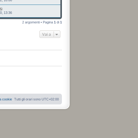
0, 13:36
2 argomenti • Pagina
1
di
1
Vai a
a cookie
Tutti gli orari sono
UTC+02:00