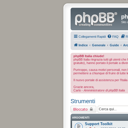
ph
Sito 
Collegamenti Rapidi
FAQ
R
Indice
Generale
Guide
Arc
phpBB Italia chiude!
phpBB Italia ringrazia tutti gli utenti ch
gratuito), hanno portato il portale a dive
Purtroppo, causa motivi personali, non ho
permettere a chiunque di fruire di tutte l
Il nuovo portale di assistenza per l'Ital
Grazie ancora,
Carlo -
Amministratore di phpBB Italia
Strumenti
Bloccato
ARGOMENTI
Support Toolkit