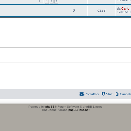
1
2
3
da
Carlo
0
6223
12/01/201
Contattaci
Staff
Cancell
Powered by
phpBB
® Forum Software © phpBB Limited
Traduzione Italiana
phpBBItalia.net