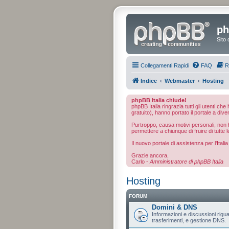
ph
Sito 
Collegamenti Rapidi
FAQ
R
Indice
Webmaster
Hosting
phpBB Italia chiude!
phpBB Italia ringrazia tutti gli utenti ch
gratuito), hanno portato il portale a dive
Purtroppo, causa motivi personali, non ho
permettere a chiunque di fruire di tutte l
Il nuovo portale di assistenza per l'Ital
Grazie ancora,
Carlo -
Amministratore di phpBB Italia
Hosting
FORUM
Domini & DNS
Informazioni e discussioni riguar
trasferimenti, e gestione DNS.