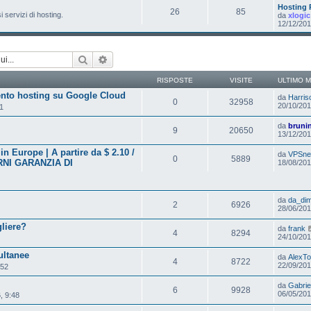
Hosting
26
85
i servizi di hosting.
da
xlogic
12/12/201
Cerca
Ricerca avanzata
RISPOSTE
VISITE
ULTIMO 
nto hosting su Google Cloud
da
Harris
0
32958
20/10/201
1
da
bruni
9
20650
13/12/201
 Europe | A partire da $ 2.10 /
da
VPSne
0
5889
RNI GARANZIA DI
18/08/201
da
da_di
2
6926
28/06/201
liere?
da
frank
4
8294
24/10/201
ultanee
da
AlexT
4
8722
22/09/201
:52
da
Gabriel
6
9928
06/05/201
, 9:48