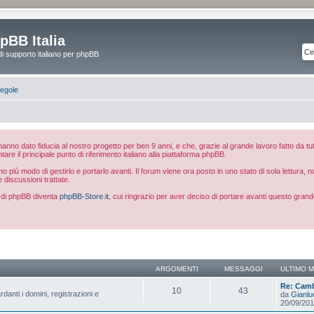
pBB Italia
di supporto italiano per phpBB
egole
e hanno dato fiducia al nostro progetto per ben 9 anni, e che, grazie al grande lavoro fatto da tut
ntare il principale punto di riferimento italiano alla piattaforma phpBB.
 più modo di gestirlo e portarlo avanti. Il forum viene ora posto in uno stato di sola lettura, 
e discussioni trattate.
ia di phpBB diventa
phpBB-Store.it
, cui ringrazio per aver deciso di portare avanti questo grand
ARGOMENTI
MESSAGGI
ULTIMO 
Re: Camb
10
43
danti i domini, registrazioni e
da
Gianl
20/09/201