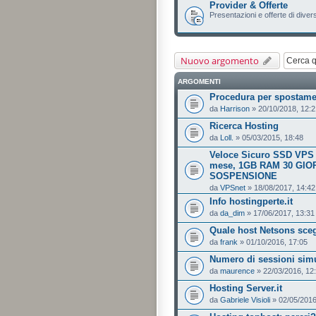
Provider & Offerte
Presentazioni e offerte di divers
Nuovo argomento
ARGOMENTI
Procedura per spostame
da
Harrison
» 20/10/2018, 12:2
Ricerca Hosting
da
Loll.
» 05/03/2015, 18:48
Veloce Sicuro SSD VPS in
mese, 1GB RAM 30 GIO
SOSPENSIONE
da
VPSnet
» 18/08/2017, 14:42
Info hostingperte.it
da
da_dim
» 17/06/2017, 13:31
Quale host Netsons sceg
da
frank
» 01/10/2016, 17:05
Numero di sessioni sim
da
maurence
» 22/03/2016, 12
Hosting Server.it
da
Gabriele Visioli
» 02/05/2016