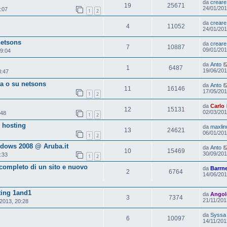
da
creare
19
25671
24/01/201
:07
1
2
da
creare
4
11052
24/01/201
netsons
da
creare
7
10887
09/01/201
19:04
da
Anto
1
6487
19/06/201
3:47
ta o su netsons
da
Anto
11
16146
17/05/201
1
2
da
Carlo
12
15131
02/03/201
:48
1
2
 hosting
da
maxli
13
24621
06/01/201
1
2
dows 2008 @ Aruba.it
da
Anto
10
15469
30/09/201
:33
1
2
completo di un sito e nuovo
da
Barrn
2
6764
14/06/201
ting 1and1
da
Angol
3
7374
21/11/201
2013, 20:28
da
Syssa
6
10097
14/11/201