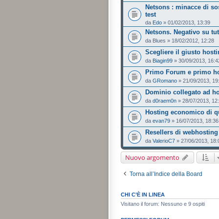
Netsons : minacce di so
test
da
Edo
» 01/02/2013, 13:39
Netsons. Negativo su tutti
da
Blues
» 18/02/2012, 12:28
Scegliere il giusto hosti
da
Biagin99
» 30/09/2013, 16:4
Primo Forum e primo h
da
GRomano
» 21/09/2013, 19
Dominio collegato ad h
da
d0raem0n
» 28/07/2013, 12
Hosting economico di qu
da
evan79
» 16/07/2013, 18:36
Resellers di webhosting
da
ValerioC7
» 27/06/2013, 18:
Nuovo argomento
Torna all’Indice della Board
CHI C’È IN LINEA
Visitano il forum: Nessuno e 9 ospiti