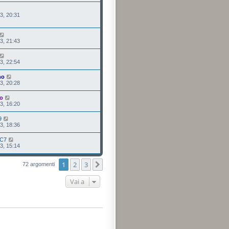
3, 20:31
3, 21:43
3, 22:54
no
3, 20:28
o
3, 16:20
9
3, 18:36
oC7
3, 15:14
1
2
3
Prossimo
72 argomenti
Vai a