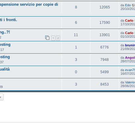
spensione servizio per copie di
da
Edo
8
12065
20/10/201
 i fronti.
da
Carlo
6
17590
17/10/201
ng..?!
da
Carlo
11
13901
01/10/201
2
1
2
osting
da
bruni
1
6776
21/09/201
:17
osting
da
Angol
3
7948
28/07/201
:37
alità
da
evan7
0
5499
16/07/201
da
Valeri
3
8453
28/06/201
09