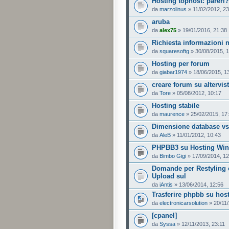
Hosting tophost: pareri?
da
marzolinus
» 11/02/2012, 23
aruba
da
alex75
» 19/01/2016, 21:38
Richiesta informazioni 
da
squaresoftg
» 30/08/2015, 
Hosting per forum
da
giabar1974
» 18/06/2015, 1
creare forum su altervis
da
Tore
» 05/08/2012, 10:17
Hosting stabile
da
maurence
» 25/02/2015, 17
Dimensione database vs
da
AleB
» 11/01/2012, 10:43
PHPBB3 su Hosting Win
da
Bimbo Gigi
» 17/09/2014, 12
Domande per Restyling 
Upload sul
da
iAntis
» 13/06/2014, 12:56
Trasferire phpbb su hos
da
electronicarsolution
» 20/11/
[cpanel]
da
Syssa
» 12/11/2013, 23:11