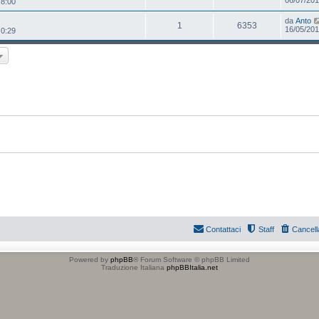
 8:00
da
Anto
1
6353
16/05/201
 0:29
Contattaci
Staff
Cancell
Powered by
phpBB
® Forum Software © phpBB Limited
Traduzione Italiana
phpBBItalia.net