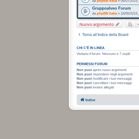
da
phpBB Italia
» 06/07/2015,
Gruppoalveo Forum
da
phpBB Italia
» 16/05/2015,
Nuovo argomento
Torna all’Indice della Board
CHI C’È IN LINEA
Visitano il forum: Nessuno e 7 ospiti
PERMESSI FORUM
Non puoi
aprire nuovi argomenti
Non puoi
rispondere negli argomenti
Non puoi
modificare i tuoi messaggi
Non puoi
cancellare i tuoi messaggi
Non puoi
inviare allegati
Indice