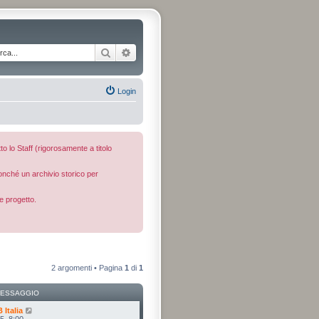
Cerca
Ricerca avanzata
Login
to lo Staff (rigorosamente a titolo
nonché un archivio storico per
e progetto.
2 argomenti • Pagina
1
di
1
MESSAGGIO
Italia
5, 8:00