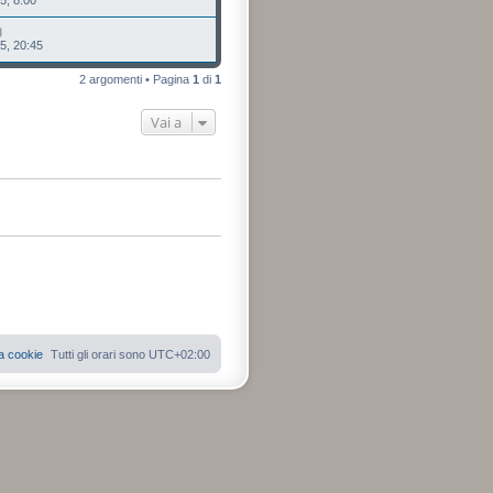
5, 20:45
2 argomenti • Pagina
1
di
1
Vai a
a cookie
Tutti gli orari sono
UTC+02:00