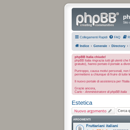
ph
Sito 
Collegamenti Rapidi
FAQ
R
Indice
Generale
Directory
phpBB Italia chiude!
phpBB Italia ringrazia tutti gli utenti ch
gratuito), hanno portato il portale a dive
Purtroppo, causa motivi personali, non ho
permettere a chiunque di fruire di tutte l
Il nuovo portale di assistenza per l'Ital
Grazie ancora,
Carlo -
Amministratore di phpBB Italia
Estetica
Nuovo argomento
ARGOMENTI
Fruttariani italiani