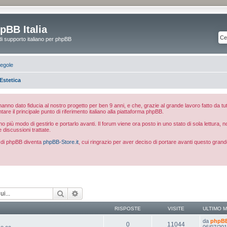
pBB Italia
di supporto italiano per phpBB
egole
Estetica
e hanno dato fiducia al nostro progetto per ben 9 anni, e che, grazie al grande lavoro fatto da tut
ntare il principale punto di riferimento italiano alla piattaforma phpBB.
 più modo di gestirlo e portarlo avanti. Il forum viene ora posto in uno stato di sola lettura, 
e discussioni trattate.
ia di phpBB diventa
phpBB-Store.it
, cui ringrazio per aver deciso di portare avanti questo grand
Cerca
Ricerca avanzata
RISPOSTE
VISITE
ULTIMO 
da
phpBB 
0
11044
06/07/201