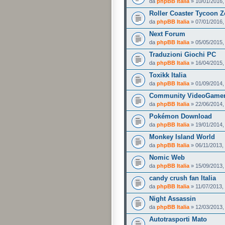
da
phpBB Italia
» 10/01/2016,
Roller Coaster Tycoon 
da
phpBB Italia
» 07/01/2016,
Next Forum
da
phpBB Italia
» 05/05/2015,
Traduzioni Giochi PC
da
phpBB Italia
» 16/04/2015,
Toxikk Italia
da
phpBB Italia
» 01/09/2014,
Community VideoGame
da
phpBB Italia
» 22/06/2014,
Pokémon Download
da
phpBB Italia
» 19/01/2014,
Monkey Island World
da
phpBB Italia
» 06/11/2013,
Nomic Web
da
phpBB Italia
» 15/09/2013,
candy crush fan Italia
da
phpBB Italia
» 11/07/2013,
Night Assassin
da
phpBB Italia
» 12/03/2013,
Autotrasporti Mato