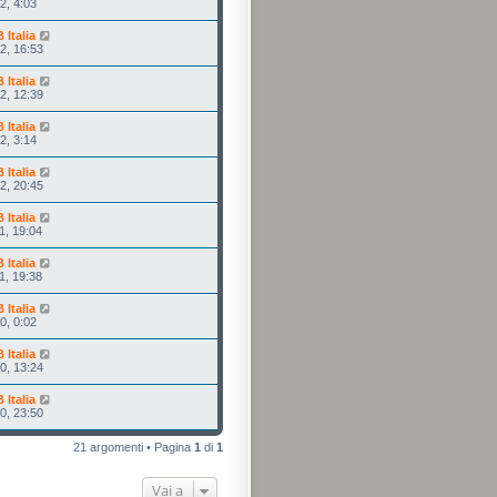
2, 4:03
Italia
2, 16:53
Italia
2, 12:39
Italia
2, 3:14
Italia
2, 20:45
Italia
1, 19:04
Italia
1, 19:38
Italia
0, 0:02
Italia
0, 13:24
Italia
0, 23:50
21 argomenti • Pagina
1
di
1
Vai a