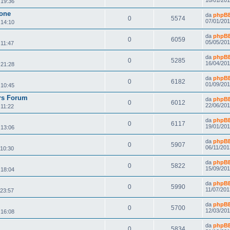
 19:36
Zone
da
phpBB 
0
5574
07/01/201
 14:10
da
phpBB 
0
6059
05/05/201
 11:47
da
phpBB 
0
5285
16/04/201
 21:28
da
phpBB 
0
6182
01/09/201
 10:45
rs Forum
da
phpBB 
0
6012
22/06/201
 11:22
da
phpBB 
0
6117
19/01/201
 13:06
da
phpBB 
0
5907
06/11/201
 10:30
da
phpBB 
0
5822
15/09/201
 18:04
da
phpBB 
0
5990
11/07/201
 23:57
da
phpBB 
0
5700
12/03/201
 16:08
da
phpBB 
0
5834