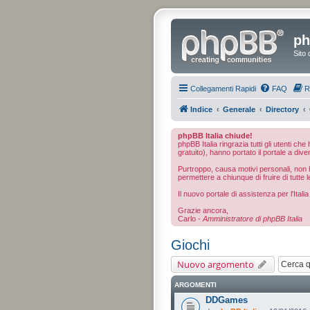
ph
Sito 
Collegamenti Rapidi
FAQ
R
Indice
Generale
Directory
phpBB Italia chiude!
phpBB Italia ringrazia tutti gli utenti ch
gratuito), hanno portato il portale a dive
Purtroppo, causa motivi personali, non ho
permettere a chiunque di fruire di tutte l
Il nuovo portale di assistenza per l'Ital
Grazie ancora,
Carlo -
Amministratore di phpBB Italia
Giochi
Nuovo argomento
ARGOMENTI
DDGames