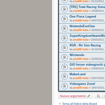
da
phpBB Italia
» 31/12/2012,
[TRS] Total Racing Simu
da
phpBB Italia
» 10/08/2012,
One Piece Legend
da
phpBB Italia
» 03/07/2012,
NintendoEvoClan
da
phpBB Italia
» 20/06/2012,
SuperKingdomHeartsWo
da
phpBB Italia
» 25/03/2012,
RSR - Rir Sim Racing
da
phpBB Italia
» 31/10/2011,
Wiintendo
da
phpBB Italia
» 22/05/2011,
GIO forum videogiochi g
da
phpBB Italia
» 13/09/2010,
MakerLand
da
phpBB Italia
» 23/07/2010,
Videogame Zone!
da
phpBB Italia
» 19/07/2010,
Nuovo argomento
Torna all’Indice della Board