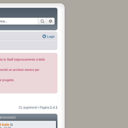
Cerca
Ricerca avanzata
Login
to lo Staff (rigorosamente a titolo
nonché un archivio storico per
e progetto.
21 argomenti • Pagina
1
di
1
MESSAGGIO
Italia
6, 19:36