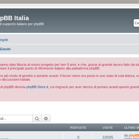
pBB Italia
di supporto italiano per phpBB
egole
Giochi
e hanno dato fiducia al nostro progetto per ben 9 anni, e che, grazie al grande lavoro fatto da tut
ntare il principale punto di riferimento italiano alla piattaforma phpBB.
 più modo di gestirlo e portarlo avanti. Il forum viene ora posto in uno stato di sola lettura, 
e discussioni trattate.
ia di phpBB diventa
phpBB-Store.it
, cui ringrazio per aver deciso di portare avanti questo grand
Cerca
Ricerca avanzata
RISPOSTE
VISITE
ULTIMO 
da
phpBB 
0
33595
10/01/201