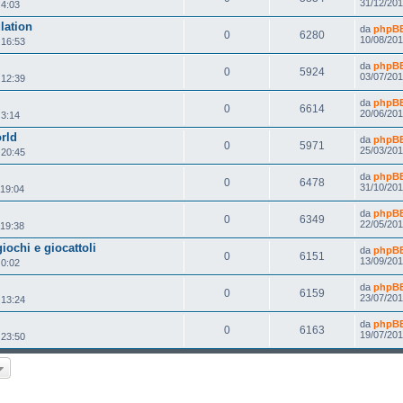
31/12/201
 4:03
lation
da
phpBB 
0
6280
10/08/201
 16:53
da
phpBB 
0
5924
03/07/201
 12:39
da
phpBB 
0
6614
20/06/201
 3:14
rld
da
phpBB 
0
5971
25/03/201
 20:45
da
phpBB 
0
6478
31/10/201
 19:04
da
phpBB 
0
6349
22/05/201
 19:38
iochi e giocattoli
da
phpBB 
0
6151
13/09/201
 0:02
da
phpBB 
0
6159
23/07/201
 13:24
da
phpBB 
0
6163
19/07/201
 23:50