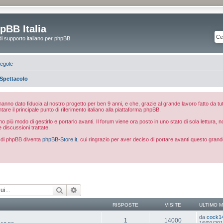
pBB Italia
di supporto italiano per phpBB
egole
Spettacolo
e hanno dato fiducia al nostro progetto per ben 9 anni, e che, grazie al grande lavoro fatto da tut
ntare il principale punto di riferimento italiano alla piattaforma phpBB.
 più modo di gestirlo e portarlo avanti. Il forum viene ora posto in uno stato di sola lettura, 
e discussioni trattate.
ia di phpBB diventa
phpBB-Store.it
, cui ringrazio per aver deciso di portare avanti questo grand
Cerca
Ricerca avanzata
RISPOSTE
VISITE
ULTIMO 
da
cock1
1
14000
16/01/201