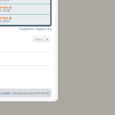
Italia
2, 15:58
Italia
2, 20:17
3 argomenti • Pagina
1
di
1
Vai a
a cookie
Tutti gli orari sono
UTC+02:00