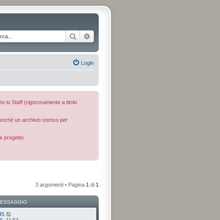
Cerca
Ricerca avanzata
Login
to lo Staff (rigorosamente a titolo
nonché un archivio storico per
e progetto.
3 argomenti • Pagina
1
di
1
MESSAGGIO
45
5, 11:53