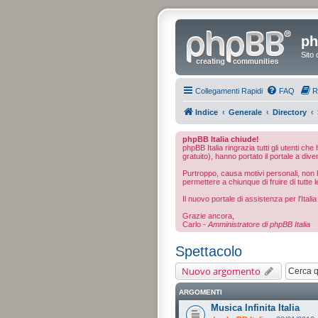
ph
Sito 
Collegamenti Rapidi
FAQ
R
Indice
Generale
Directory
phpBB Italia chiude!
phpBB Italia ringrazia tutti gli utenti ch
gratuito), hanno portato il portale a dive
Purtroppo, causa motivi personali, non ho
permettere a chiunque di fruire di tutte l
Il nuovo portale di assistenza per l'Ital
Grazie ancora,
Carlo -
Amministratore di phpBB Italia
Spettacolo
Nuovo argomento
ARGOMENTI
Musica Infinita Italia