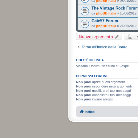
da
phpBB Italia
» 08/01/2012,
The Vintage Rock Foru
da
phpBB Italia
» 15/06/2012,
Gate57 Forum
da
phpBB Italia
» 21/05/2012,
Nuovo argomento
Torna all’Indice della Board
CHI C’È IN LINEA
Visitano il forum: Nessuno e 6 ospiti
PERMESSI FORUM
Non puoi
aprire nuovi argomenti
Non puoi
rispondere negli argomenti
Non puoi
modificare i tuoi messaggi
Non puoi
cancellare i tuoi messaggi
Non puoi
inviare allegati
Indice