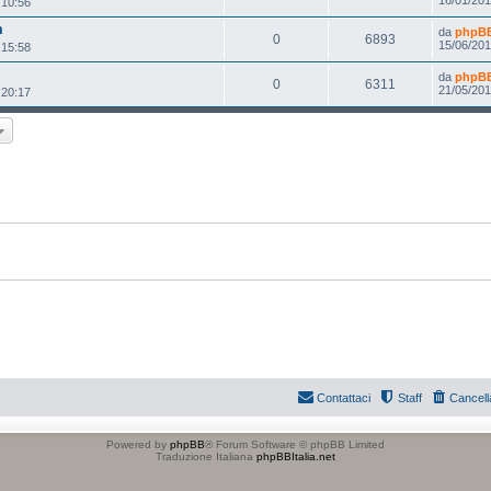
 10:56
m
da
phpBB 
0
6893
15/06/201
 15:58
da
phpBB 
0
6311
21/05/201
 20:17
Contattaci
Staff
Cancell
Powered by
phpBB
® Forum Software © phpBB Limited
Traduzione Italiana
phpBBItalia.net