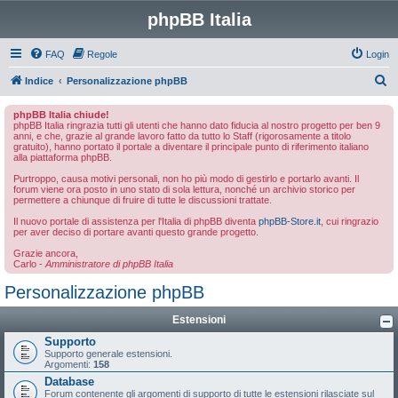
phpBB Italia
FAQ
Regole
Login
C
Indice
Personalizzazione phpBB
e
phpBB Italia chiude!
r
phpBB Italia ringrazia tutti gli utenti che hanno dato fiducia al nostro progetto per ben 9
anni, e che, grazie al grande lavoro fatto da tutto lo Staff (rigorosamente a titolo
c
gratuito), hanno portato il portale a diventare il principale punto di riferimento italiano
alla piattaforma phpBB.
a
Purtroppo, causa motivi personali, non ho più modo di gestirlo e portarlo avanti. Il
forum viene ora posto in uno stato di sola lettura, nonché un archivio storico per
permettere a chiunque di fruire di tutte le discussioni trattate.
Il nuovo portale di assistenza per l'Italia di phpBB diventa
phpBB-Store.it
, cui ringrazio
per aver deciso di portare avanti questo grande progetto.
Grazie ancora,
Carlo -
Amministratore di phpBB Italia
Personalizzazione phpBB
Estensioni
Supporto
Supporto generale estensioni.
Argomenti:
158
Database
Forum contenente gli argomenti di supporto di tutte le estensioni rilasciate sul