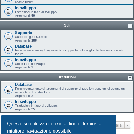
nostro forum.
In sviluppo
Estensioni in fase di sviluppo.
Argomenti:
59
Stili
Supporto
Supporto generale stili
Argomenti:
188
Database
Forum contenente gli argomenti di supporto di tutte gli stili rilasciati sul nostro
forum.
In sviluppo
Stili in fase di sviluppo.
Argomenti:
3
Traduzioni
Database
Forum contenente gli argomenti di supporto di tutte le traduzioni di estensioni
rilasciate sul nostro forum.
Argomenti:
2
In sviluppo
Traduzioni in fase di sviluppo.
Argomenti:
35
Questo sito utilizza cookie al fine di fornire la
Vai a
migliore navigazione possibile