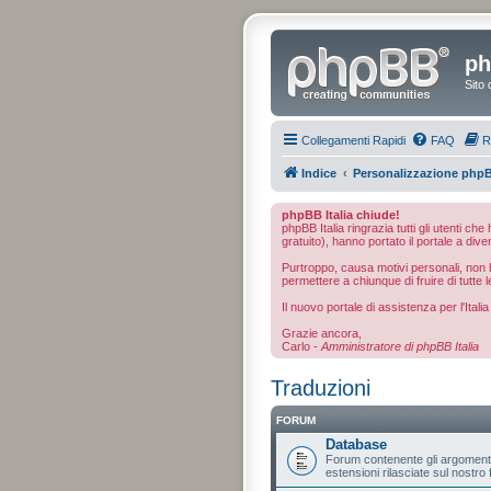
ph
Sito 
Collegamenti Rapidi
FAQ
R
Indice
Personalizzazione php
phpBB Italia chiude!
phpBB Italia ringrazia tutti gli utenti ch
gratuito), hanno portato il portale a dive
Purtroppo, causa motivi personali, non ho
permettere a chiunque di fruire di tutte l
Il nuovo portale di assistenza per l'Ital
Grazie ancora,
Carlo -
Amministratore di phpBB Italia
Traduzioni
FORUM
Database
Forum contenente gli argomenti d
estensioni rilasciate sul nostro