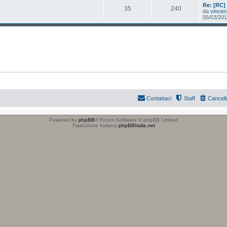
Re: [RC] 
35
240
da
vincen
05/03/201
Contattaci
Staff
Cancell
Powered by
phpBB
® Forum Software © phpBB Limited
Traduzione Italiana
phpBBItalia.net