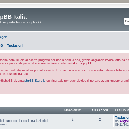
pBB Italia
di supporto italiano per phpBB
egole
BB
Traduzioni
e hanno dato fiducia al nostro progetto per ben 9 anni, e che, grazie al grande lavoro fatto da tut
ntare il principale punto di riferimento italiano alla piattaforma phpBB.
 più modo di gestirlo e portarlo avanti. Il forum viene ora posto in uno stato di sola lettura, 
e discussioni trattate.
ia di phpBB diventa
phpBB-Store.it
, cui ringrazio per aver deciso di portare avanti questo grand
ARGOMENTI
MESSAGGI
ULTIMO 
Traduzio
2
2
i supporto di tutte le traduzioni di
da
Angol
 forum.
09/11/201