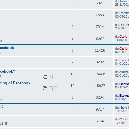
da
Astos
0
6021
23/11/201
da
Ramb
0
7553
06/05/201
da
trancy
2
7014
23/08/201
da
Carlo
3
8587
11/06/201
58
Facebook
da
Carlo
6
11428
07/04/201
41
da
Evirci
2
8292
04/01/201
acebook?
da
aurora
10
15406
02/01/201
9
1
2
ting di Facebook!
da
Barrn
12
15927
06/11/201
1
2
da
Barrn
1
6294
01/09/201
27
ti?
da
Haku
4
9717
18/06/201
da
Carlo
1
6756
17/06/201
 18:45