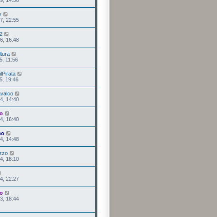
v
7, 22:55
2
6, 16:48
tura
5, 11:56
lPirata
5, 19:46
valco
4, 14:40
o
4, 16:40
no
4, 14:48
zzo
4, 18:10
4, 22:27
o
3, 18:44