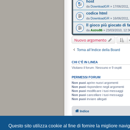
host
da
DownloadGR
» 17/06/2011,
codice html
da
DownloadGR
» 16/06/2011,
Il gioco più giocato di 
da
Astro86
» 23/03/2010, 12:3
Nuovo argomento
Torna all’Indice della Board
CHI C’È IN LINEA
Visitano il forum: Nessuno e 9 ospiti
PERMESSI FORUM
Non puoi
aprire nuovi argomenti
Non puoi
rispondere negli argomenti
Non puoi
modificare i tuoi messaggi
Non puoi
cancellare i tuoi messaggi
Non puoi
inviare allegati
Indice
Questo sito utilizza cookie al fine di fornire la migliore nav