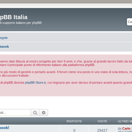
pBB Italia
di supporto italiano per phpBB
egole
etwork
e hanno dato fiducia al nostro progetto per ben 9 anni, e che, grazie al grande lavoro fatto da tut
ntare il principale punto di riferimento italiano alla piattaforma phpBB.
 più modo di gestirlo e portarlo avanti. Il forum viene ora posto in uno stato di sola lettura, 
e discussioni trattate.
ia di phpBB diventa
phpBB-Store.it
, cui ringrazio per aver deciso di portare avanti questo grand
Cerca
Ricerca avanzata
RISPOSTE
VISITE
ULTIMO 
book!
da
Carlo
0
29427
26/12/200