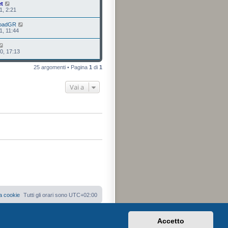
et
1, 2:21
oadGR
1, 11:44
0, 17:13
25 argomenti • Pagina
1
di
1
Vai a
a cookie
Tutti gli orari sono
UTC+02:00
Accetto