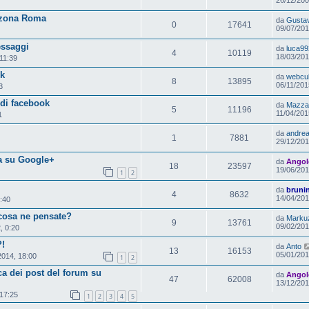
 zona Roma
da
Gusta
0
17641
09/07/201
essaggi
da
luca99
4
10119
18/03/201
11:39
ok
da
webcul
8
13895
06/11/201
3
di facebook
da
Mazzai
5
11196
11/04/201
1
da
andrea
1
7881
29/12/201
a su Google+
da
Angol
18
23597
19/06/201
1
2
da
bruni
4
8632
14/04/201
:40
cosa ne pensate?
da
Marku
9
13761
09/02/201
, 0:20
?!
da
Anto
13
16153
05/01/201
2014, 18:00
1
2
a dei post del forum su
da
Angol
47
62008
13/12/201
 17:25
1
2
3
4
5