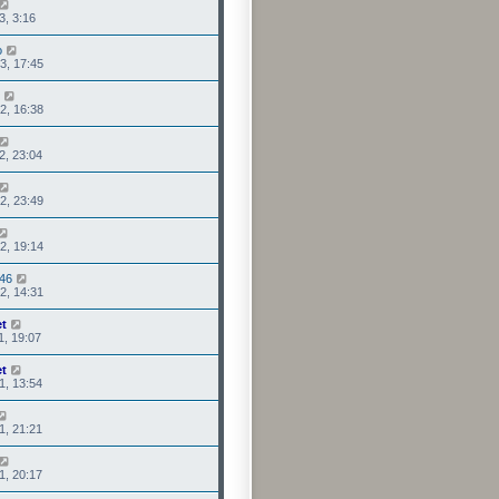
3, 3:16
o
3, 17:45
2, 16:38
2, 23:04
2, 23:49
2, 19:14
46
2, 14:31
et
1, 19:07
et
1, 13:54
1, 21:21
1, 20:17