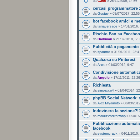
da
Carlo
» 26/12/2009, 14:56
cercasi programmatore
da
Gustav
» 09/07/2017, 22:55
bot facebook amici e m
da
taniaversace
» 14/01/2016, 
Rischio Ban su Facebo
da
Darkman
» 21/07/2010, 6:5
Pubblicità a pagamento 
da
spammit
» 31/01/2011, 23:4
Qualcosa su Pinterest
da
Ares
» 01/03/2012, 9:47
Condivisione automatic
da
Angolo
» 17/11/2011, 22:26
Richiesta
da
simpatico4
» 01/04/2014, 22
phpBB Social Network: 
da
Alex Miyamoto
» 08/03/2012
Indovinero la sezione?!
da
maurizioferrariwnp
» 05/01/
Pubblicazione automatic
facebook
da
systemcrack
» 04/11/2010,