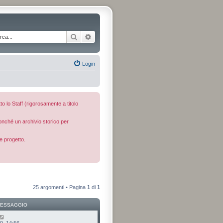
Cerca
Ricerca avanzata
Login
to lo Staff (rigorosamente a titolo
nonché un archivio storico per
e progetto.
25 argomenti • Pagina
1
di
1
MESSAGGIO
9, 14:56