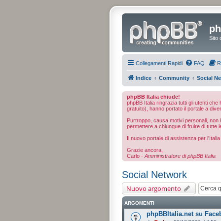
ph
Sito 
Collegamenti Rapidi
FAQ
R
Indice
Community
Social N
phpBB Italia chiude!
phpBB Italia ringrazia tutti gli utenti ch
gratuito), hanno portato il portale a dive
Purtroppo, causa motivi personali, non ho
permettere a chiunque di fruire di tutte l
Il nuovo portale di assistenza per l'Ital
Grazie ancora,
Carlo -
Amministratore di phpBB Italia
Social Network
Nuovo argomento
ARGOMENTI
phpBBItalia.net su Face