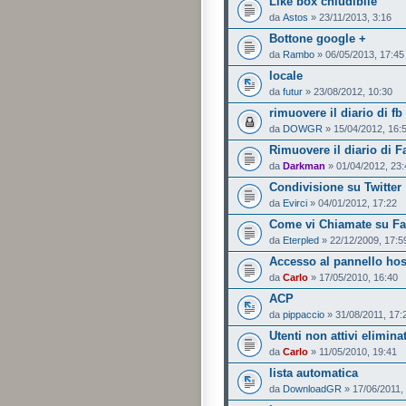
Like box chiudibile
da
Astos
» 23/11/2013, 3:16
Bottone google +
da
Rambo
» 06/05/2013, 17:45
locale
da
futur
» 23/08/2012, 10:30
rimuovere il diario di fb
da
DOWGR
» 15/04/2012, 16:
Rimuovere il diario di 
da
Darkman
» 01/04/2012, 23:
Condivisione su Twitter
da
Evirci
» 04/01/2012, 17:22
Come vi Chiamate su F
da
Eterpled
» 22/12/2009, 17:5
Accesso al pannello hos
da
Carlo
» 17/05/2010, 16:40
ACP
da
pippaccio
» 31/08/2011, 17:
Utenti non attivi elimina
da
Carlo
» 11/05/2010, 19:41
lista automatica
da
DownloadGR
» 17/06/2011,